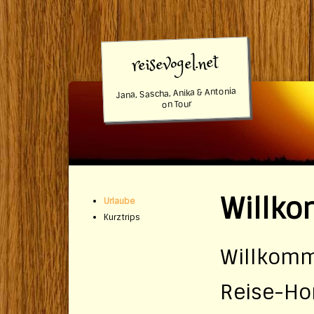
reisevogel.net
Jana, Sascha, Anika & Antonia
on Tour
Willk
Urlaube
Kurztrips
Willkom
Reise-H