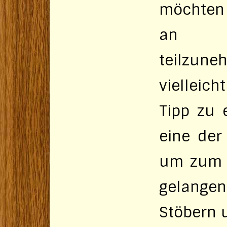
möchten 
an un
teilzune
vielleic
Tipp zu e
eine der
um zum 
gelangen
Stöbern 