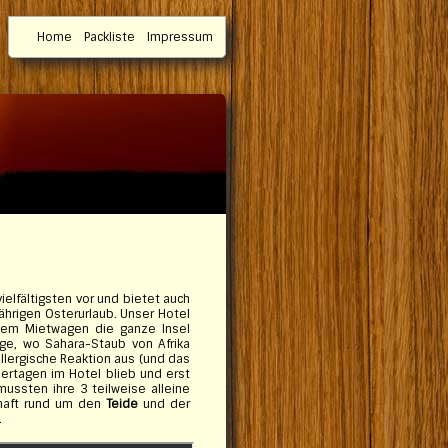
Home
Packliste
Impressum
elfältigsten vor und bietet auch
jährigen Osterurlaub. Unser Hotel
inem Mietwagen die ganze Insel
age, wo Sahara-Staub von Afrika
llergische Reaktion aus (und das
iertagen im Hotel blieb und erst
ussten ihre 3 teilweise alleine
chaft rund um den
Teide
und der
.