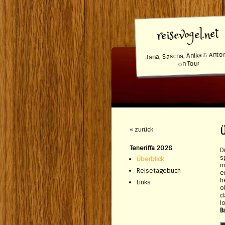
reisevogel.net
Jana, Sascha, Anika & Anto
on Tour
« zurück
Ü
Teneriffa 2026
D
s
Überblick
m
Reisetagebuch
e
h
Links
o
d
l
B