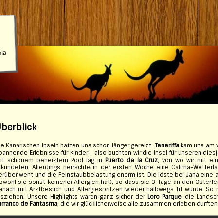
nia
berblick
ie Kanarischen Inseln hatten uns schon länger gereizt.
Teneriffa
kam uns am vi
pannende Erlebnisse für Kinder - also buchten wir die Insel für unseren dies
it schönem beheiztem Pool lag in
Puerto de la Cruz
, von wo wir mit e
rkundeten. Allerdings herrschte in der ersten Woche eine Calima-Wetterl
erüber weht und die Feinstaubbelastung enorm ist. Die löste bei Jana eine a
bwohl sie sonst keinerlei Allergien hat), so dass sie 3 Tage an den Osterfe
anach mit Arztbesuch und Allergiespritzen wieder halbwegs fit wurde. So m
osziehen. Unsere Highlights waren ganz sicher der
Loro Parque
, die Lands
arranco de Fantasma
, die wir glücklicherweise alle zusammen erleben durften