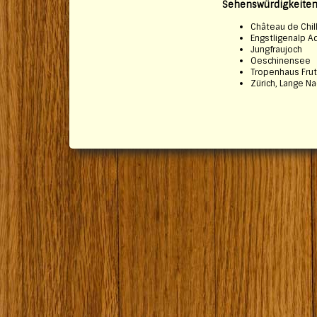
Sehenswürdigkeite
Château de Chil
Engstligenalp 
Jungfraujoch
Oeschinensee
Tropenhaus Frut
Zürich, Lange N