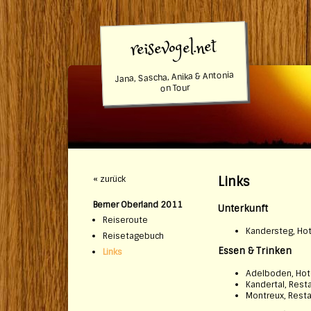
reisevogel.net
Jana, Sascha, Anika & Antonia
on Tour
« zurück
Links
Berner Oberland 2011
Unterkunft
Reiseroute
Kandersteg, Hot
Reisetagebuch
Essen & Trinken
Links
Adelboden, Hot
Kandertal, Rest
Montreux, Resta