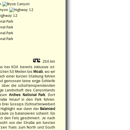
250 km
 bei KOA bereits inklusive ist:
etzten 50 Meilen bis
Moab
, wo wir
ach einer kurzen Stärkung fuhren
nd genossen (eine enge Schleife
roh über die schattenspendenden
arge Landschaft des Canyonlands
l zum
Arches National Park
. Dort
raße hinauf in den Park fuhren.
e Drei Gossips (Schnatterweiber)
 Highlight war dann der
Balanced
äule zu balancieren scheint. Ein
nd den Fels geschmiert. Je nach
nsicht von der Straße am besten
rzen Trails zum North und South