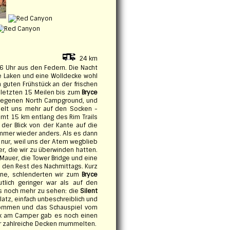
24 km
 6 Uhr aus den Federn. Die Nacht
e Laken und eine Wolldecke wohl
 guten Frühstück an der frischen
e letzten 15 Meilen bis zum
Bryce
gelegenen North Campground, und
hielt uns mehr auf den Socken -
amt 15 km entlang des Rim Trails
 der Blick von der Kante auf die
mmer wieder anders. Als es dann
t nur, weil uns der Atem wegblieb
r, die wir zu überwinden hatten.
Mauer, die Tower Bridge und eine
n den Rest des Nachmittags. Kurz
rne, schlenderten wir zum
Bryce
tlich geringer war als auf den
es noch mehr zu sehen: die
Silent
atz, einfach unbeschreiblich und
 kommen und das Schauspiel vom
ück am Camper gab es noch einen
nter zahlreiche Decken mummelten.