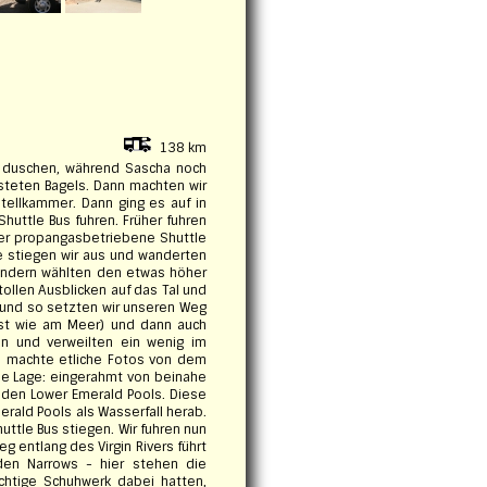
138 km
l duschen, während Sascha noch
asteten Bagels. Dann machten wir
ellkammer. Dann ging es auf in
Shuttle Bus fuhren. Früher fuhren
 der propangasbetriebene Shuttle
e stiegen wir aus und wanderten
sondern wählten den etwas höher
tollen Ausblicken auf das Tal und
 und so setzten wir unseren Weg
fast wie am Meer) und dann auch
an und verweilten ein wenig im
na machte etliche Fotos von dem
ine Lage: eingerahmt von beinahe
 den Lower Emerald Pools. Diese
rald Pools als Wasserfall herab.
huttle Bus stiegen. Wir fuhren nun
eg entlang des Virgin Rivers führt
den Narrows - hier stehen die
chtige Schuhwerk dabei hatten,