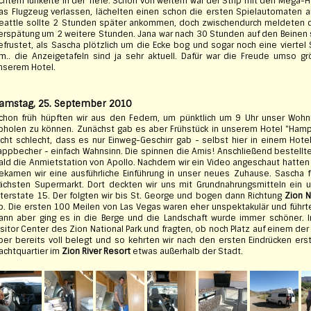
ichtern funkelte in der Tiefe. Schon von weitem war der Strip mit den Mega
as Flugzeug verlassen, lächelten einen schon die ersten Spielautomaten an
eattle sollte 2 Stunden später ankommen, doch zwischendurch meldeten di
erspätung um 2 weitere Stunden. Jana war nach 30 Stunden auf den Beinen
efrustet, als Sascha plötzlich um die Ecke bog und sogar noch eine vierte
m.. die Anzeigetafeln sind ja sehr aktuell. Dafür war die Freude umso grö
nserem Hotel.
amstag, 25. September 2010
chon früh hüpften wir aus den Federn, um pünktlich um 9 Uhr unser Wo
bholen zu können. Zunächst gab es aber Frühstück in unserem Hotel "Hampt
icht schlecht, dass es nur Einweg-Geschirr gab - selbst hier in einem Hotel.
appbecher - einfach Wahnsinn. Die spinnen die Amis! Anschließend bestellten
ald die Anmietstation von Apollo. Nachdem wir ein Video angeschaut hatten 
ekamen wir eine ausführliche Einführung in unser neues Zuhause. Sascha f
ächsten Supermarkt. Dort deckten wir uns mit Grundnahrungsmitteln ein u
nterstate 15. Der folgten wir bis St. George und bogen dann Richtung
Zion N
b. Die ersten 100 Meilen von Las Vegas waren eher unspektakulär und führt
ann aber ging es in die Berge und die Landschaft wurde immer schöner. I
isitor Center des Zion National Park und fragten, ob noch Platz auf einem de
ber bereits voll belegt und so kehrten wir nach den ersten Eindrücken e
achtquartier im
Zion River Resort
etwas außerhalb der Stadt.