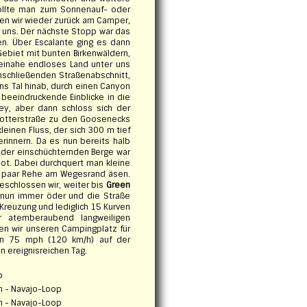
sollte man zum Sonnenauf- oder
ren wir wieder zurück am Camper,
r uns. Der nächste Stopp war das
en. Über Escalante ging es dann
Gebiet mit bunten Birkenwäldern,
 beinahe endloses Land unter uns
anschließenden Straßenabschnitt,
ins Tal hinab, durch einen Canyon
eeindruckende Einblicke in die
rey, aber dann schloss sich der
hotterstraße zu den Goosenecks
leinen Fluss, der sich 300 m tief
rinnern. Da es nun bereits halb
e der einschüchternden Berge war
bot. Dabei durchquert man kleine
n paar Rehe am Wegesrand äsen.
schlossen wir, weiter bis
Green
e nun immer öder und die Straße
-Kreuzung und lediglich 15 Kurven
r atemberaubend langweiligen
ten wir unseren Campingplatz für
on 75 mph (120 km/h) auf der
n ereignisreichen Tag.