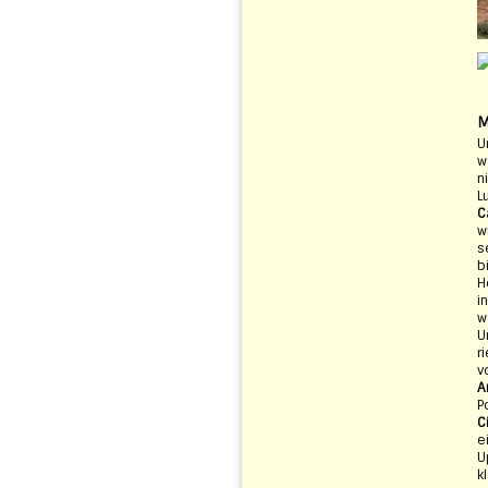
M
U
w
n
L
C
w
s
b
H
i
w
U
r
v
A
P
C
e
U
k