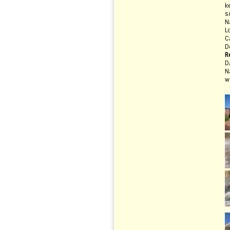
k
s
N
L
C
D
R
D
N
w