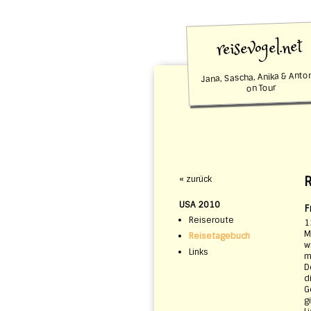
reisevogel.net
Jana, Sascha, Anika & Anto
on Tour
« zurück
USA 2010
F
Reiseroute
1
M
Reisetagebuch
w
Links
m
D
d
G
g