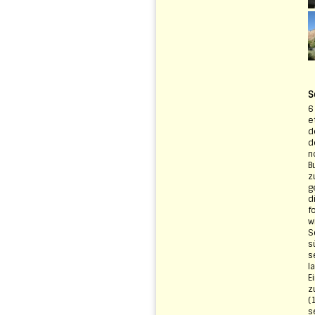
S
6
e
d
d
n
B
z
g
d
f
w
S
s
s
l
E
z
(
s