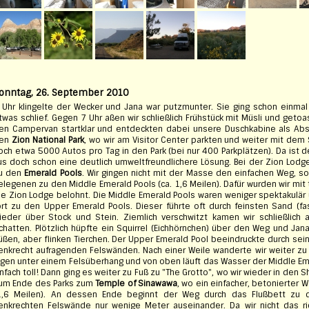
onntag, 26. September 2010
 Uhr klingelte der Wecker und Jana war putzmunter. Sie ging schon einma
twas schlief. Gegen 7 Uhr aßen wir schließlich Frühstück mit Müsli und geto
en Campervan startklar und entdeckten dabei unsere Duschkabine als Abst
en
Zion National Park
, wo wir am Visitor Center parkten und weiter mit dem 
och etwa 5000 Autos pro Tag in den Park (bei nur 400 Parkplätzen). Da ist
us doch schon eine deutlich umweltfreundlichere Lösung. Bei der Zion Lodg
u den
Emerald Pools
. Wir gingen nicht mit der Masse den einfachen Weg, 
elegenen zu den Middle Emerald Pools (ca. 1,6 Meilen). Dafür wurden wir mit 
ie Zion Lodge belohnt. Die Middle Emerald Pools waren weniger spektakulär
ort zu den Upper Emerald Pools. Dieser führte oft durch feinsten Sand (
ieder über Stock und Stein. Ziemlich verschwitzt kamen wir schließlich 
chatten. Plötzlich hüpfte ein Squirrel (Eichhörnchen) über den Weg und Ja
üßen, aber flinken Tierchen. Der Upper Emerald Pool beeindruckte durch se
enkrecht aufragenden Felswänden. Nach einer Weile wanderte wir weiter zu
agen unter einem Felsüberhang und von oben läuft das Wasser der Middle Eme
infach toll! Dann ging es weiter zu Fuß zu "The Grotto", wo wir wieder in den S
um Ende des Parks zum
Temple of Sinawawa
, wo ein einfacher, betonierter W
1,6 Meilen). An dessen Ende beginnt der Weg durch das Flußbett zu 
enkrechten Felswände nur wenige Meter auseinander. Da wir nicht das ri