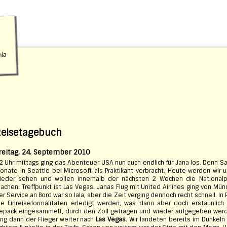
nia
Reisetagebuch
reitag, 24. September 2010
2 Uhr mittags ging das Abenteuer USA nun auch endlich für Jana los. Denn Sa
onate in Seattle bei Microsoft als Praktikant verbracht. Heute werden wir u
ieder sehen und wollen innerhalb der nächsten 2 Wochen die National
achen. Treffpunkt ist Las Vegas. Janas Flug mit United Airlines ging von M
er Service an Bord war so lala, aber die Zeit verging dennoch recht schnell. I
ie Einreiseformalitäten erledigt werden, was dann aber doch erstaunlich
epäck eingesammelt, durch den Zoll getragen und wieder aufgegeben werde
ing dann der Flieger weiter nach
Las Vegas
. Wir landeten bereits im Dunkeln