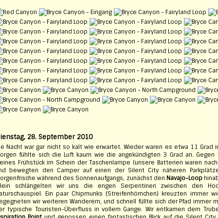
ienstag, 28. September 2010
ie Nacht war gar nicht so kalt wie erwartet. Wieder waren es etwa 11 Grad
orgen fühlte sich die Luft kaum wie die angekündigten 3 Grad an. Gegen 
leines Frühstück im Schein der Taschenlampe (unsere Batterien waren nac
nd bewegten den Camper auf einen der Silent City näheren Parkplätze.
orgenfrische während des Sonnenaufgangs, zunächst den
Navajo-Loop
hinab
llein schlängelten wir uns die engen Serpentinen zwischen den Hood
aturschauspiel. Ein paar Chipmunks (Streifenhörnchen) kreuzten immer 
egegneten wir weiteren Wanderern, und schnell füllte sich der Pfad immer 
er typische Touristen-Überfluss in vollem Gange. Wir entkamen dem Tru
nspiration Point
und genossen einen fantastischen Blick auf die Silent Cit