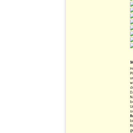
M
H
P
u
w
d
D
N
b
U
s
R
b
R
g