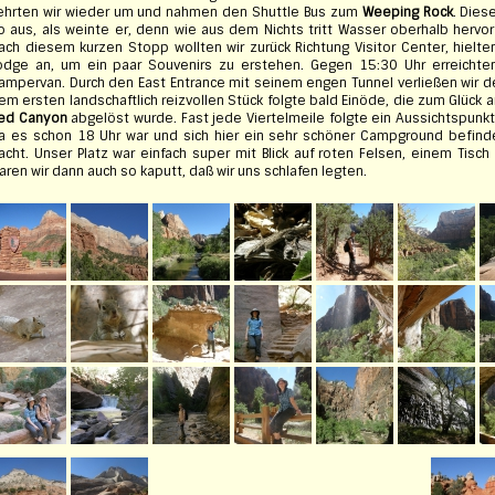
ehrten wir wieder um und nahmen den Shuttle Bus zum
Weeping Rock
. Dies
o aus, als weinte er, denn wie aus dem Nichts tritt Wasser oberhalb hervor 
ach diesem kurzen Stopp wollten wir zurück Richtung Visitor Center, hielt
odge an, um ein paar Souvenirs zu erstehen. Gegen 15:30 Uhr erreichten 
ampervan. Durch den East Entrance mit seinem engen Tunnel verließen wir de
em ersten landschaftlich reizvollen Stück folgte bald Einöde, die zum Glück
ed Canyon
abgelöst wurde. Fast jede Viertelmeile folgte ein Aussichtspunkt
a es schon 18 Uhr war und sich hier ein sehr schöner Campground befinde
acht. Unser Platz war einfach super mit Blick auf roten Felsen, einem Tisch
aren wir dann auch so kaputt, daß wir uns schlafen legten.