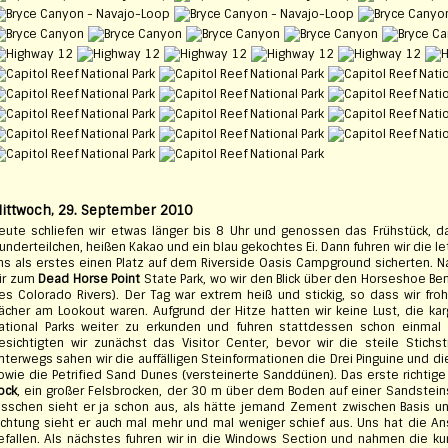
ittwoch, 29. September 2010
eute schliefen wir etwas länger bis 8 Uhr und genossen das Frühstück, das
lunderteilchen, heißen Kakao und ein blau gekochtes Ei. Dann fuhren wir die l
ns als erstes einen Platz auf dem Riverside Oasis Campground sicherten. N
ir zum
Dead Horse Point
State Park, wo wir den Blick über den Horseshoe Be
es Colorado Rivers). Der Tag war extrem heiß und stickig, so dass wir f
ächer am Lookout waren. Aufgrund der Hitze hatten wir keine Lust, die k
ational Parks weiter zu erkunden und fuhren stattdessen schon einma
esichtigten wir zunächst das Visitor Center, bevor wir die steile Stichst
nterwegs sahen wir die auffälligen Steinformationen die Drei Pinguine und di
owie die Petrified Sand Dunes (versteinerte Sanddünen). Das erste richtige
ock
, ein großer Felsbrocken, der 30 m über dem Boden auf einer Sandsteins
isschen sieht er ja schon aus, als hätte jemand Zement zwischen Basis u
ichtung sieht er auch mal mehr und mal weniger schief aus. Uns hat die A
efallen. Als nächstes fuhren wir in die Windows Section und nahmen die ku