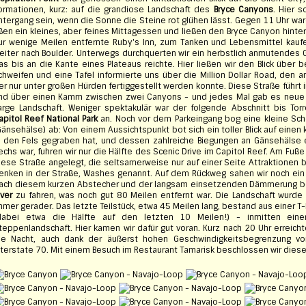
ormationen, kurz: auf die grandiose Landschaft des
Bryce Canyons
. Hier 
ntergang sein, wenn die Sonne die Steine rot glühen lässt. Gegen 11 Uhr wa
ßen ein kleines, aber feines Mittagessen und ließen den Bryce Canyon hinte
ur wenige Meilen entfernte Ruby's Inn, zum Tanken und Lebensmittel kauf
eiter nach Boulder. Unterwegs durchquerten wir ein herbstlich anmutendes 
as bis an die Kante eines Plateaus reichte. Hier ließen wir den Blick über
chweifen und eine Tafel informierte uns über die Million Dollar Road, den 
er nur unter großen Hürden fertiggestellt werden konnte. Diese Straße führt 
nd über einen Kamm zwischen zwei Canyons - und jedes Mal gab es neue b
arge Landschaft. Weniger spektakulär war der folgende Abschnitt bis Tor
apitol Reef National Park
an. Noch vor dem Parkeingang bog eine kleine Sc
Gänsehälse) ab: Von einem Aussichtspunkt bot sich ein toller Blick auf einen k
n den Fels gegraben hat, und dessen zahlreiche Biegungen an Gänsehälse e
echs war, fuhren wir nur die Hälfte des Scenic Drive im Capitol Reef. Am Fuß
iese Straße angelegt, die seltsamerweise nur auf einer Seite Attraktionen 
enken in der Straße, Washes genannt. Auf dem Rückweg sahen wir noch ei
ach diesem kurzen Abstecher und der langsam einsetzenden Dämmerung be
iver
zu fahren, was noch gut 80 Meilen entfernt war. Die Landschaft wurd
mmer gerader. Das letzte Teilstück, etwa 45 Meilen lang, bestand aus einer T
dabei etwa die Hälfte auf den letzten 10 Meilen!) - inmitten eine
teppenlandschaft. Hier kamen wir dafür gut voran. Kurz nach 20 Uhr erreich
ie Nacht, auch dank der äußerst hohen Geschwindigkeitsbegrenzung v
nterstate 70. Mit einem Besuch im Restaurant Tamarisk beschlossen wir diese