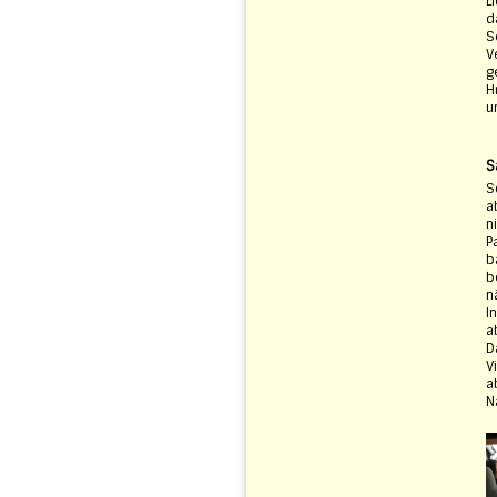
L
d
S
V
g
H
u
S
S
a
n
P
b
b
n
I
a
D
V
a
N