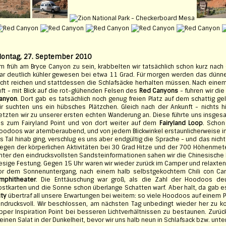
ontag, 27. September 2010
m früh am Bryce Canyon zu sein, krabbelten wir tatsächlich schon kurz nach
ar deutlich kühler gewesen bei etwa 11 Grad. Für morgen werden das dünn
icht reichen und stattdessen die Schlafsäcke herhalten müssen. Nach einem
uft - mit Blick auf die rot-glühenden Felsen des
Red Canyons
- fuhren wir di
anyon
. Dort gab es tatsächlich noch genug freien Platz auf dem schattig 
ir suchten uns ein hübsches Plätzchen. Gleich nach der Ankunft - nichts 
etzten wir zu unserer ersten echten Wanderung an. Diese führte uns insges
is zum Fairyland Point und von dort weiter auf dem
Fairyland Loop
. Schon
oodoos war atemberaubend, und von jedem Blickwinkel erstaunlicherweise i
ns Tal hinab ging, verschlug es uns aber endgültig die Sprache - und das nich
egen der körperlichen Aktivitäten bei 30 Grad Hitze und der 700 Höhenmete
nter den eindrucksvollsten Sandsteinformationen sahen wir die Chinesische 
iesige Festung. Gegen 15 Uhr waren wir wieder zurück im Camper und relaxte
or dem Sonnenuntergang, nach einem halb selbstgekochtem Chili con Ca
mphitheater
. Die Enttäuschung war groß, als die Zahl der Hoodoos deu
ostkarten und die Sonne schon überlange Schatten warf. Aber halt, da gab 
ity
übertraf all unsere Erwartungen bei weitem: so viele Hoodoos auf einem Pl
indrucksvoll. Wir beschlossen, am nächsten Tag unbedingt wieder her zu
pper Inspiration Point bei besseren Lichtverhältnissen zu bestaunen. Zur
leinen Salat in der Dunkelheit, bevor wir uns halb neun in Schlafsack bzw. u