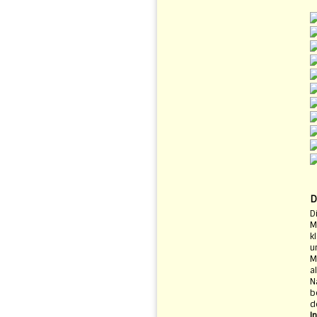
D
D
M
k
u
M
a
N
b
d
I