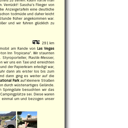
-Hotels zu sehen. Kaum hatte man
. Verrückt! Sascha's Flieger von
e Anzeigetafeln eine deutliche
 schon todmüde und daher leicht
l Stunde früher angekommen war.
ßer und wir fuhren glücklich zu
291 km
hnmobil am Rande von
Las Vegas
on Inn Tropicana". Wir staunten
 Styroporteller, Plastik-Messer,
 wir uns ein Taxi und erreichten
und der Papierkram erledigt war,
uhr dann als erster los bis zum
nd dann ging es weiter auf die
ational Park
auf kleinere Straßen
en durch wüstenartiges Gelände.
n Springdale besuchten wir das
r Campingplätze sei. Diese waren
rst einmal um und bezogen unser