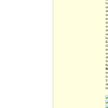
F
u
a
n
w
d
s
d
u
k
C
(
i
s
d
S
N
R
i
(
S
d
I